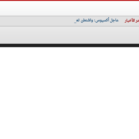
عاجل أكسيوس: واشنطن تعتزم إرسال عشرات طائرات التزوّد بالوقود لإسرائيل
ر الأخبار